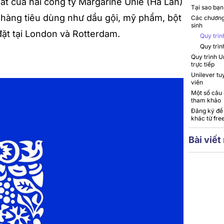
ất của hai công ty Margarine Unie (Hà Lan)
Tại sao bạn
 hàng tiêu dùng như dầu gội, mỹ phẩm, bột
Các chương 
sinh
đặt tại London và Rotterdam.
Quy trìn
Quy trìn
Quy trình U
trực tiếp
Unilever tu
viên
Một số câu 
tham khảo
Đăng ký để 
khác từ fre
Bài viết