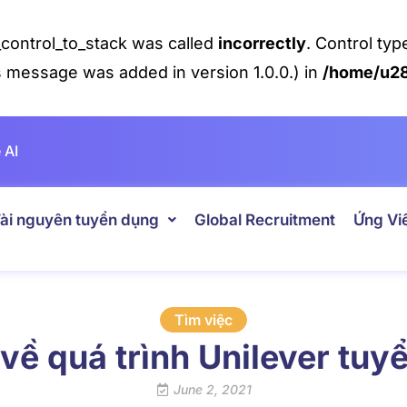
control_to_stack was called
incorrectly
. Control ty
s message was added in version 1.0.0.) in
/home/u28
 AI
ài nguyên tuyển dụng
Global Recruitment
Ứng Vi
Tìm việc
 về quá trình Unilever tu
June 2, 2021