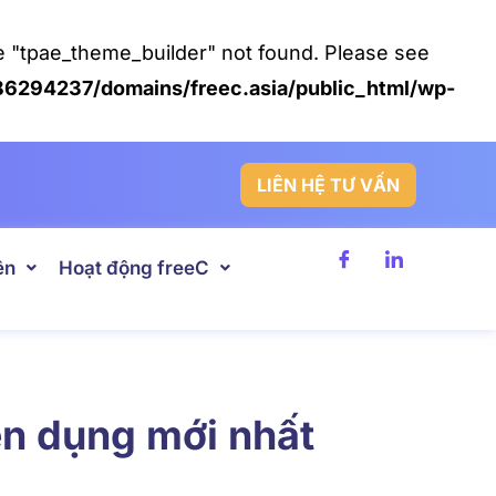
pe "tpae_theme_builder" not found. Please see
6294237/domains/freec.asia/public_html/wp-
LIÊN HỆ TƯ VẤN
ên
Hoạt động freeC
yển dụng mới nhất