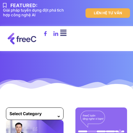
FEATURED:
Giải pháp tuyển dụng đột phá tich
LIÊN HỆ TƯ VẤN
hợp công nghệ AI
Select Category