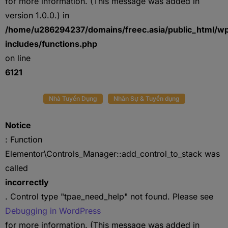
for more information. (This message was added in
version 1.0.0.) in
/home/u286294237/domains/freec.asia/public_html/w
includes/functions.php
on line
6121
Nhà Tuyển Dụng
Nhân Sự & Tuyển dụng
Notice
: Function
Elementor\Controls_Manager::add_control_to_stack was
called
incorrectly
. Control type "tpae_need_help" not found. Please see
Debugging in WordPress
for more information. (This message was added in