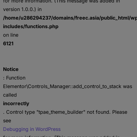
for more information. (This message was added in
version 1.0.0.) in
/home/u286294237/domains/freec.asia/public_html/w
includes/functions.php
on line
6121
Notice
: Function
Elementor\Controls_Manager::add_control_to_stack was
called
incorrectly
. Control type "tpae_theme_builder" not found. Please
see
Debugging in WordPress