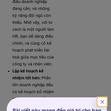
điều doanh nghiệp
đang cần; và những
kỹ năng đội ngũ còn
thiếu. Nhờ vậy, với tư
cách là một người làm
HR, bạn dễ dàng điều
chỉnh; và củng cố kế
hoạch phát triển hài
hoà giữa mục tiêu của
công ty và nhân viên.
Lập kế hoạch kế
nhiệm tốt hơn:
Phần
lớn doanh nghiệp đều
có kế hoạch bổ nhiệm
nhân sự nhưng tiếc là
phần lớn bị phân tán.
Bài viết này mang đến giá trị cho bạn