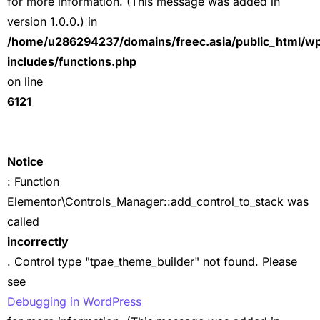
for more information. (This message was added in
version 1.0.0.) in
/home/u286294237/domains/freec.asia/public_html/w
includes/functions.php
on line
6121
Notice
: Function
Elementor\Controls_Manager::add_control_to_stack was
called
incorrectly
. Control type "tpae_theme_builder" not found. Please
see
Debugging in WordPress