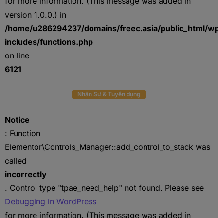
for more information. (This message was added in
version 1.0.0.) in
/home/u286294237/domains/freec.asia/public_html/w
includes/functions.php
on line
6121
Nhân Sự & Tuyển dụng
Notice
: Function
Elementor\Controls_Manager::add_control_to_stack was
called
incorrectly
. Control type "tpae_need_help" not found. Please see
Debugging in WordPress
for more information. (This message was added in