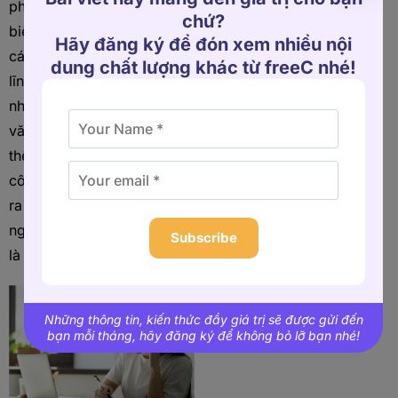
phải có các kỹ năng đặc
chứ?
biệt để hiểu kinh tế ngành,
Hãy đăng ký để đón xem nhiều nội
các mô hình nhân sự đa
dung chất lượng khác từ freeC nhé!
lĩnh vực, các giải pháp
nhân sự và các mô hình
văn hóa doanh nghiệp cụ
thể. Đây là điều giúp các
công ty săn đầu người tìm
ra “mảnh ghép còn thiếu”
ngay cả khi họ không phải
Subscribe
là một phần của câu đố đó.
Những thông tin, kiến thức đầy giá trị sẽ được gửi đến
bạn mỗi tháng, hãy đăng ký để không bỏ lỡ bạn nhé!