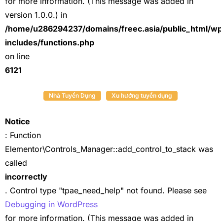
for more information. (This message was added in
version 1.0.0.) in
/home/u286294237/domains/freec.asia/public_html/w
includes/functions.php
on line
6121
Nhà Tuyển Dụng
Xu hướng tuyển dụng
Notice
: Function
Elementor\Controls_Manager::add_control_to_stack was
called
incorrectly
. Control type "tpae_need_help" not found. Please see
Debugging in WordPress
for more information. (This message was added in