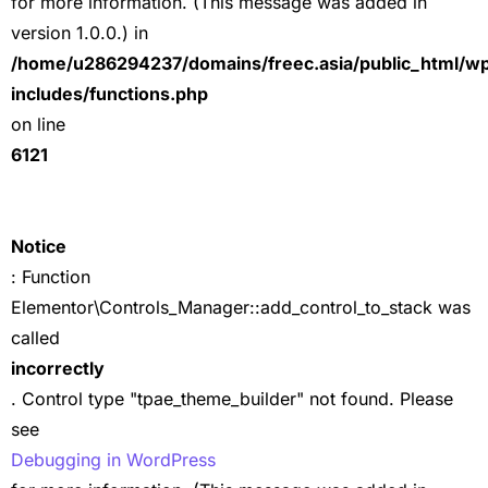
for more information. (This message was added in
version 1.0.0.) in
/home/u286294237/domains/freec.asia/public_html/w
includes/functions.php
on line
6121
Notice
: Function
Elementor\Controls_Manager::add_control_to_stack was
called
incorrectly
. Control type "tpae_theme_builder" not found. Please
see
Debugging in WordPress