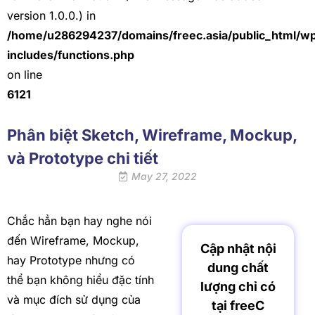
version 1.0.0.) in
/home/u286294237/domains/freec.asia/public_html/w
includes/functions.php
on line
6121
Phân biệt Sketch, Wireframe, Mockup,
và Prototype chi tiết
May 27, 2022
Chắc hẳn bạn hay nghe nói
đến Wireframe, Mockup,
Cập nhật nội
hay Prototype nhưng có
dung chất
thể bạn không hiểu đặc tính
lượng chỉ có
và mục đích sử dụng của
tại freeC