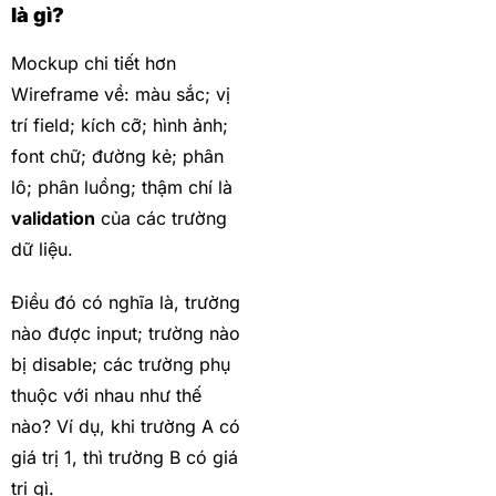
là gì?
Mockup chi tiết hơn
Wireframe về: màu sắc; vị
trí field; kích cỡ; hình ảnh;
font chữ; đường kẻ; phân
lô; phân luồng; thậm chí là
validation
của các trường
dữ liệu.
Điều đó có nghĩa là, trường
nào được input; trường nào
bị disable; các trường phụ
thuộc với nhau như thế
nào? Ví dụ, khi trường A có
giá trị 1, thì trường B có giá
trị gì.