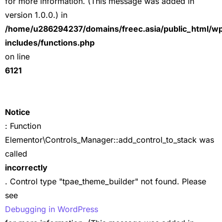
for more information. (This message was added in
version 1.0.0.) in
/home/u286294237/domains/freec.asia/public_html/w
includes/functions.php
on line
6121
Notice
: Function
Elementor\Controls_Manager::add_control_to_stack was
called
incorrectly
. Control type "tpae_theme_builder" not found. Please
see
Debugging in WordPress