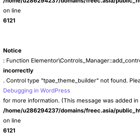
/home/u286294237/domains/freec.asia/public_ht
on line
6121
Notice
: Function Elementor\Controls_Manager::add_contro
incorrectly
. Control type "tpae_theme_builder" not found. Ple
Debugging in WordPress
for more information. (This message was added in v
/home/u286294237/domains/freec.asia/public_ht
on line
6121