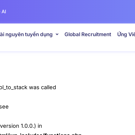
 AI
ài nguyên tuyển dụng
Global Recruitment
Ứng Vi
l_to_stack was called
 see
ersion 1.0.0.) in