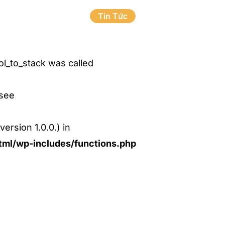
Tin Tức
l_to_stack was called
 see
ersion 1.0.0.) in
ml/wp-includes/functions.php