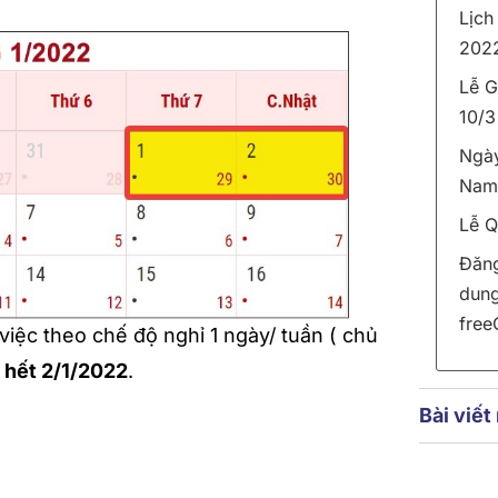
Lịch
202
Lễ G
10/3
Ngày
Nam 
Lễ Q
Đăng
dung
free
iệc theo chế độ nghỉ 1 ngày/ tuần ( chủ
n hết 2/1/2022
.
Bài viết