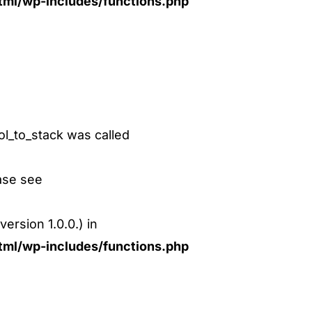
ml/wp-includes/functions.php
l_to_stack was called
ase see
ersion 1.0.0.) in
ml/wp-includes/functions.php