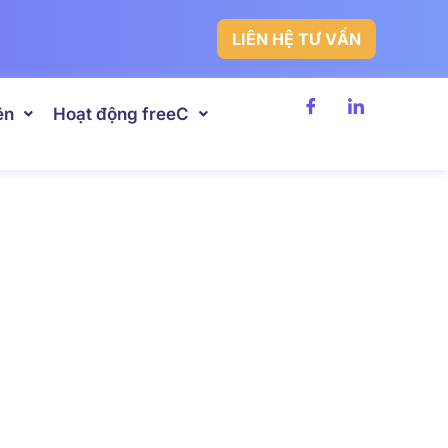
LIÊN HỆ TƯ VẤN
ên
Hoạt động freeC