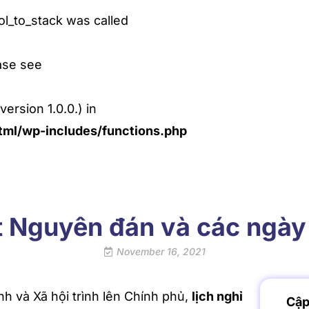
l_to_stack was called
ase see
ersion 1.0.0.) in
ml/wp-includes/functions.php
ết Nguyên đán và các ngày
November 16, 2021
h và Xã hội trình lên Chính phủ,
lịch nghỉ
Cập