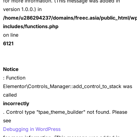
for more information. (This message was added in
version 1.0.0.) in
/home/u286294237/domains/freec.asia/public_html/w
includes/functions.php
on line
6121
Notice
: Function
Elementor\Controls_Manager::add_control_to_stack was
called
incorrectly
. Control type "tpae_theme_builder" not found. Please
see
Debugging in WordPress