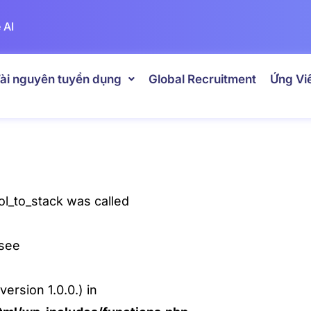
 AI
ài nguyên tuyển dụng
Global Recruitment
Ứng Vi
l_to_stack was called
 see
ersion 1.0.0.) in