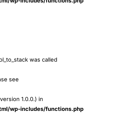
ml/wp-includes/functions.php
l_to_stack was called
ase see
ersion 1.0.0.) in
ml/wp-includes/functions.php