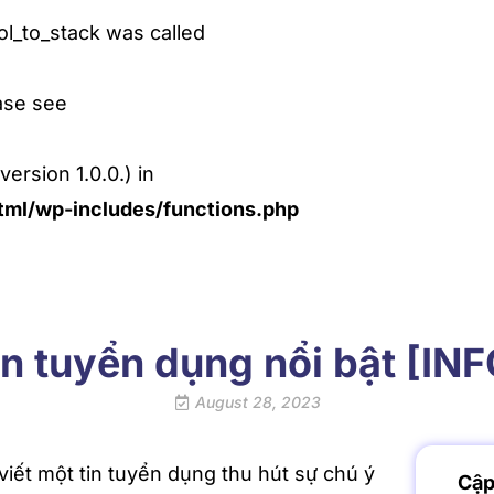
l_to_stack was called
ase see
ersion 1.0.0.) in
ml/wp-includes/functions.php
tin tuyển dụng nổi bật [I
August 28, 2023
viết một tin tuyển dụng thu hút sự chú ý
Cập