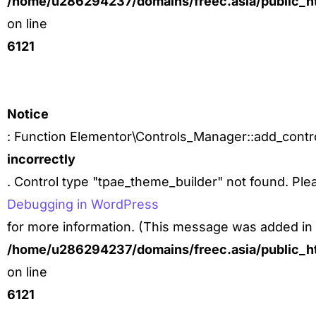
/home/u286294237/domains/freec.asia/public_ht
on line
6121
Notice
: Function Elementor\Controls_Manager::add_contro
incorrectly
. Control type "tpae_theme_builder" not found. Ple
Debugging in WordPress
for more information. (This message was added in v
/home/u286294237/domains/freec.asia/public_ht
on line
6121