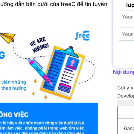
hướng dẫn bên dưới của freeC để tin tuyển
lượ
Nội dung
Gợi ý v
Develop
Đăng