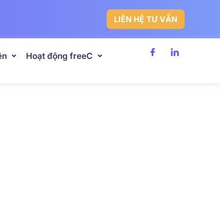
LIÊN HỆ TƯ VẤN
ên
Hoạt động freeC