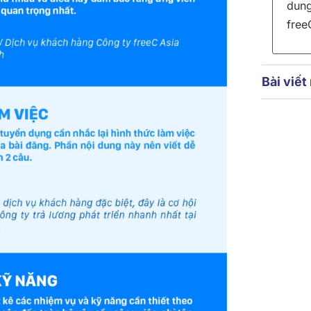
dung
free
Bài viết