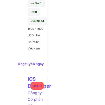
Ios Swift
Swift
Custom UI
1500 – 1900
USD
|
Hồ
Chí Minh,
Việt Nam
Ứng tuyển ngay
IOS
Developer
URGENT
Công ty
Cổ phần