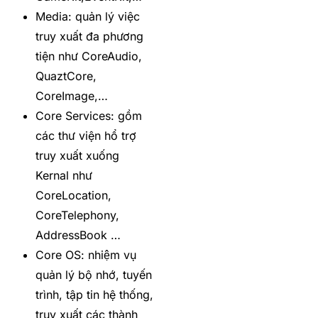
Media: quản lý việc
truy xuất đa phương
tiện như CoreAudio,
QuaztCore,
CoreImage,…
Core Services: gồm
các thư viện hổ trợ
truy xuất xuống
Kernal như
CoreLocation,
CoreTelephony,
AddressBook …
Core OS: nhiệm vụ
quản lý bộ nhớ, tuyến
trình, tập tin hệ thống,
truy xuất các thành