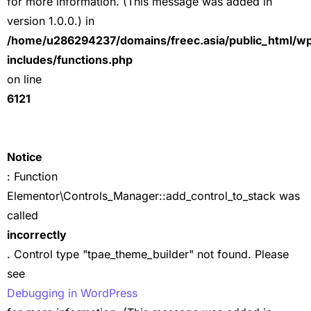
for more information. (This message was added in
version 1.0.0.) in
/home/u286294237/domains/freec.asia/public_html/w
includes/functions.php
on line
6121
Notice
: Function
Elementor\Controls_Manager::add_control_to_stack was
called
incorrectly
. Control type "tpae_theme_builder" not found. Please
see
Debugging in WordPress