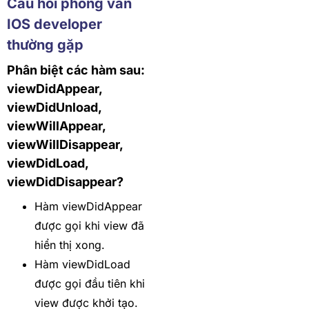
Câu hỏi phỏng vấn
IOS developer
thường gặp
Phân biệt các hàm sau:
viewDidAppear,
viewDidUnload,
viewWillAppear,
viewWillDisappear,
viewDidLoad,
viewDidDisappear?
Hàm viewDidAppear
được gọi khi view đã
hiển thị xong.
Hàm viewDidLoad
được gọi đầu tiên khi
view được khởi tạo.