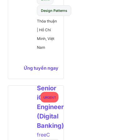
Design Patterns
Thỏa thuận
|
Hồ Chí
Minh, Việt
Nam
Ứng tuyển ngay
Senior
iOS
URGENT
Engineer
(Digital
Banking)
freeC