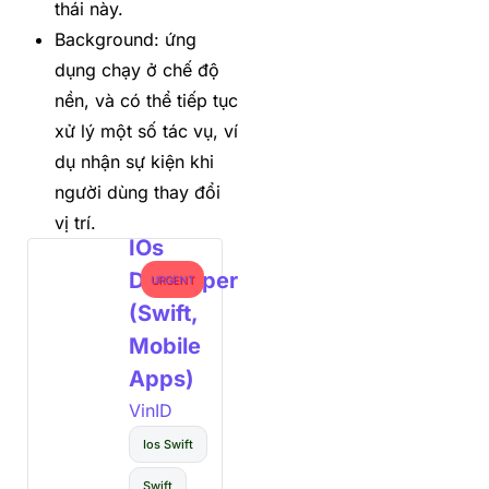
thái này.
Background: ứng
dụng chạy ở chế độ
nền, và có thể tiếp tục
xử lý một số tác vụ, ví
dụ nhận sự kiện khi
người dùng thay đổi
vị trí.
IOs
Developer
URGENT
(Swift,
Mobile
Apps)
VinID
Ios Swift
Swift