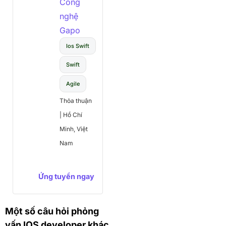
Công
nghệ
Gapo
Ios Swift
Swift
Agile
Thỏa thuận
|
Hồ Chí
Minh, Việt
Nam
Ứng tuyển ngay
Một số câu hỏi phỏng
vấn IOS developer khác