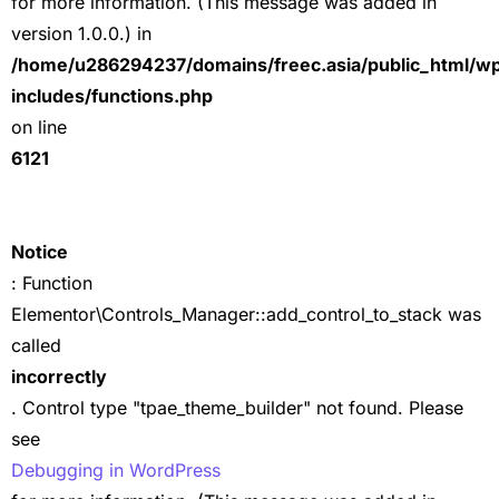
for more information. (This message was added in
version 1.0.0.) in
/home/u286294237/domains/freec.asia/public_html/w
includes/functions.php
on line
6121
Notice
: Function
Elementor\Controls_Manager::add_control_to_stack was
called
incorrectly
. Control type "tpae_theme_builder" not found. Please
see
Debugging in WordPress