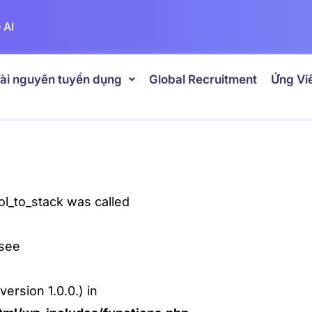
 AI
ài nguyên tuyển dụng
Global Recruitment
Ứng Vi
l_to_stack was called
 see
ersion 1.0.0.) in