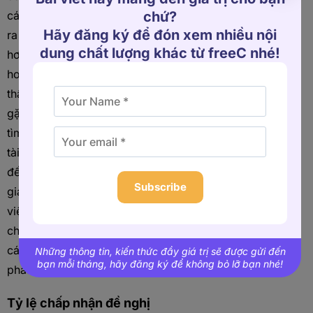
chứ?
các tổ chức khác đang đưa
Hãy đăng ký để đón xem nhiều nội
ra những đề nghị hấp dẫn
dung chất lượng khác từ freeC nhé!
hơn cho các ứng viên,
hoặc có thể là dấu hiệu cho
thấy nhà tuyển dụng đang
gặp khó khăn trong việc
tìm kiếm và giữ chân nhân
tài. Điều này có thể dẫn
đến việc tiêu tốn nhiều thời
Subscribe
gian và tiền bạc hơn cho
việc tuyển dụng, gây ra sự
chậm trễ trong việc lấp đầy
các vị trí và các chi phí
Những thông tin, kiến thức đầy giá trị sẽ được gửi đến
bạn mỗi tháng, hãy đăng ký để không bỏ lỡ bạn nhé!
phát sinh thêm.
Tỷ lệ chấp nhận đề nghị