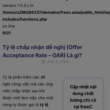
version 1.0.0.) in
/home/u286294237/domains/freec.asia/public_html/w
includes/functions.php
on line
6121
Tỷ lệ chấp nhận đề nghị (Offer
Acceptance Rate – OAR) Là gì?
June 4, 2024
Tỷ lệ phần trăm các đề
nghị công việc mà các ứng
Cập nhật nội
viên chấp nhận sau khi
dung chất
được mời làm việc cho một
lượng chỉ có
công ty được gọi là
tỷ lệ
tại freeC