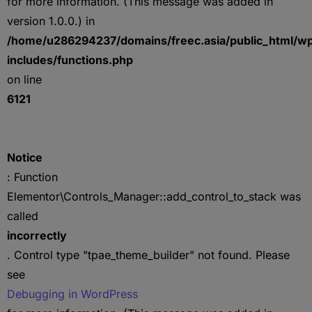
for more information. (This message was added in
version 1.0.0.) in
/home/u286294237/domains/freec.asia/public_html/w
includes/functions.php
on line
6121
Notice
: Function
Elementor\Controls_Manager::add_control_to_stack was
called
incorrectly
. Control type "tpae_theme_builder" not found. Please
see
Debugging in WordPress