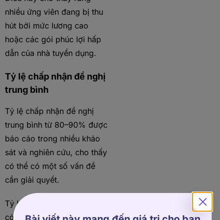
nhiều ứng viên đang bị thu
hút bởi mức lương cao
hoặc các gói phúc lợi hấp
dẫn của nhà tuyển dụng.
Tỷ lệ chấp nhận đề nghị
trung bình
Tỷ lệ chấp nhận đề nghị
trung bình từ 80–90% được
báo cáo trong nhiều khảo
sát và nghiên cứu, cho thấy
có thể có một số vấn đề
cần giải quyết.
Tỷ lệ chấp nhận thấp hơn
có thể là dấu hiệu cho thấy
Bài viết này mang đến giá trị cho bạn